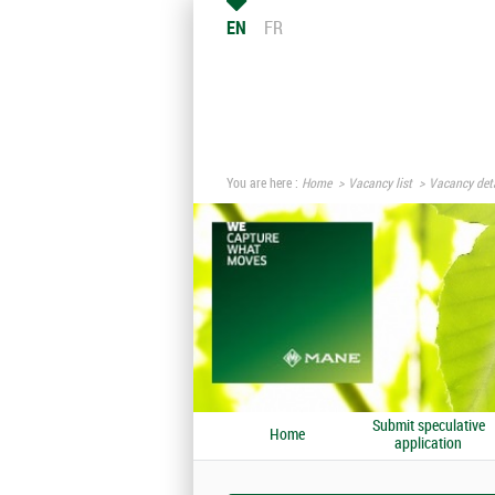
EN
FR
You are here :
Home
Vacancy list
Vacancy deta
Submit speculative
Home
application