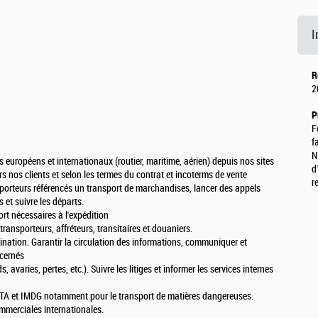
I
R
2
P
F
f
N
rts européens et internationaux (routier, maritime, aérien) depuis nos sites
d
s nos clients et selon les termes du contrat et incoterms de vente
r
porteurs référencés un transport de marchandises, lancer des appels
s et suivre les départs.
ort nécessaires à l'expédition
 transporteurs, affréteurs, transitaires et douaniers.
tination. Garantir la circulation des informations, communiquer et
ncernés
ds, avaries, pertes, etc.). Suivre les litiges et informer les services internes
IATA et IMDG notamment pour le transport de matières dangereuses.
ommerciales internationales.