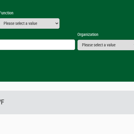
Function
Organization
/F