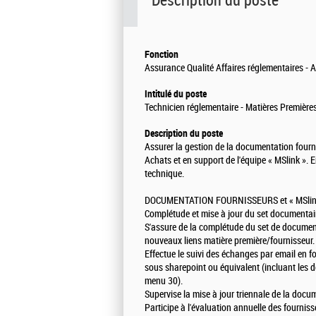
Description du poste
Fonction
Assurance Qualité Affaires réglementaires - 
Intitulé du poste
Technicien réglementaire - Matières Première
Description du poste
Assurer la gestion de la documentation four
Achats et en support de l'équipe « MSlink ». 
technique.
DOCUMENTATION FOURNISSEURS et « MSlin
Complétude et mise à jour du set documentair
S'assure de la complétude du set de document
nouveaux liens matière première/fournisseur.
Effectue le suivi des échanges par email en 
sous sharepoint ou équivalent (incluant les 
menu 30).
Supervise la mise à jour triennale de la doc
Participe à l'évaluation annuelle des fourni