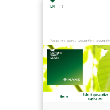
EN
FR
You are here :
Home
Vacancy list
Vacancy deta
Submit speculative
Home
application