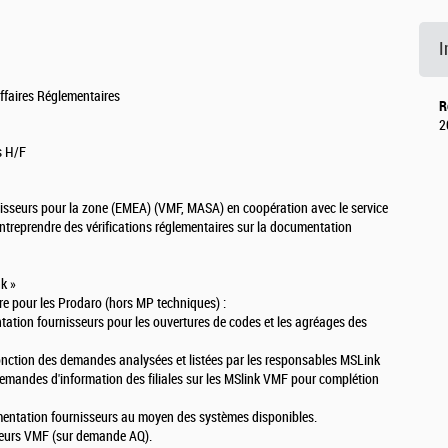
I
Affaires Réglementaires
R
2
s H/F
nisseurs pour la zone (EMEA) (VMF, MASA) en coopération avec le service
Entreprendre des vérifications réglementaires sur la documentation
k »
e pour les Prodaro (hors MP techniques) :
ation fournisseurs pour les ouvertures de codes et les agréages des
fonction des demandes analysées et listées par les responsables MSLink
demandes d'information des filiales sur les MSlink VMF pour complétion
umentation fournisseurs au moyen des systèmes disponibles.
sseurs VMF (sur demande AQ).