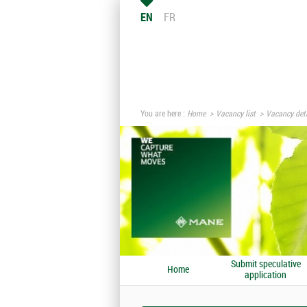
EN
FR
You are here :
Home
Vacancy list
Vacancy deta
Submit speculative
Home
application