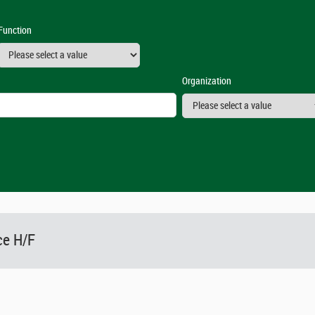
Function
Organization
ce H/F