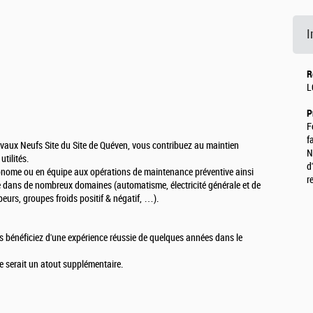
I
R
L
P
F
f
aux Neufs Site du Site de Quéven, vous contribuez au maintien
N
tilités.
d
onome ou en équipe aux opérations de maintenance préventive ainsi
r
e dans de nombreux domaines (automatisme, électricité générale et de
peurs, groupes froids positif & négatif, …).
 bénéficiez d'une expérience réussie de quelques années dans le
ie serait un atout supplémentaire.