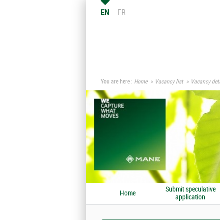
EN
FR
You are here :
Home
Vacancy list
Vacancy deta
Submit speculative
Home
application