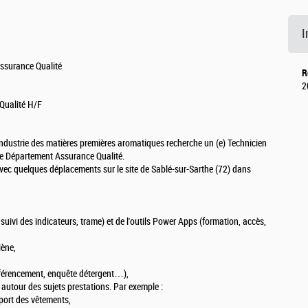
I
Assurance Qualité
R
2
/Qualité H/F
industrie des matières premières aromatiques recherche un (e) Technicien
ne Département Assurance Qualité.
vec quelques déplacements sur le site de Sablé-sur-Sarthe (72) dans
suivi des indicateurs, trame) et de l'outils Power Apps (formation, accès,
iène,
référencement, enquête détergent…),
autour des sujets prestations. Par exemple :
 port des vêtements,