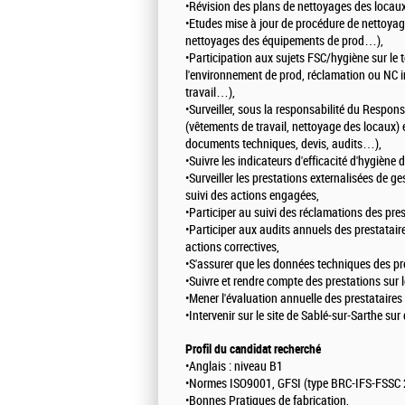
•Révision des plans de nettoyages des locaux
•Etudes mise à jour de procédure de nettoyag
nettoyages des équipements de prod…),
•Participation aux sujets FSC/hygiène sur le t
l'environnement de prod, réclamation ou NC in
travail…),
•Surveiller, sous la responsabilité du Respon
(vêtements de travail, nettoyage des locaux) 
documents techniques, devis, audits…),
•Suivre les indicateurs d'efficacité d'hygiène 
•Surveiller les prestations externalisées de 
suivi des actions engagées,
•Participer au suivi des réclamations des pre
•Participer aux audits annuels des prestataire
actions correctives,
•S'assurer que les données techniques des pre
•Suivre et rendre compte des prestations sur le
•Mener l'évaluation annuelle des prestataires e
•Intervenir sur le site de Sablé-sur-Sarthe 
Profil du candidat recherché
•Anglais : niveau B1
•Normes ISO9001, GFSI (type BRC-IFS-FSSC 
•Bonnes Pratiques de fabrication,