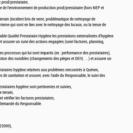
 prod/prestataire,
e de l'environnement de production prod/prestataire (hors NEP et
errain (incident bris de verre, problématique de nettoyage de
terne qui sont en lien avec le nettoyage des locaux, ou la tenue de
sable Qualité Prestataire Hygiène les prestations externalisées d'hygiène
et assurer un suivi des actions engagées (suivi factures, planning,
des processus qui lui sont impartis (ex : performance des prestataires),
gestion des nuisibles (changements des pièges et DEIV, …) et assurer un
stataires hygiène relatives aux problèmes rencontrés à Quéven,
s de sanitation et assurer, avec l'aide du Responsable, le suivi des
stataires hygiène sont pertinentes et suivies,
 terrain,
t vérifier les factures prestataires,
sur demande du Responsable.
22000),