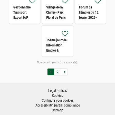
Gestionnaire
Village de la
Forum de
Transport
Chimie- Parc
l'Emploi du 12
Export H/F
Floral de Paris
février 2026-
18 & 19 Février
Grasse H/F
2026 H/F
15ème journée
Information
Emploi &
Handicap -
Mercredi 19
Number of results:
12 vacancy(s)
novembre
Antibes H/F
1
2
Legal notices
Cookies
Configure your cookies
Accessibility: partial compliance
Sitemap