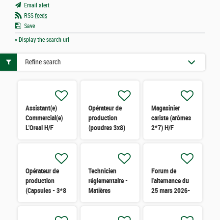
Email alert
RSS
feeds
Save
» Display the search url
Refine search
Assistant(e)
Opérateur de
Magasinier
Commercial(e)
production
cariste (arômes
L'Oreal H/F
(poudres 3x8)
2*7) H/F
H/F
Opérateur de
Technicien
Forum de
production
réglementaire -
l'alternance du
(Capsules - 3*8
Matières
25 mars 2026-
) H/F
Premières H/F
Grasse H/F