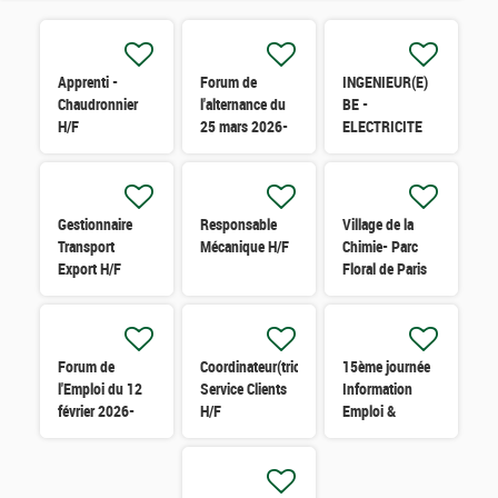
Apprenti -
Forum de
INGENIEUR(E)
Chaudronnier
l'alternance du
BE -
H/F
25 mars 2026-
ELECTRICITE
Grasse H/F
H/F
Gestionnaire
Responsable
Village de la
Transport
Mécanique H/F
Chimie- Parc
Export H/F
Floral de Paris
18 & 19 Février
2026 H/F
Forum de
Coordinateur(trice)
15ème journée
l'Emploi du 12
Service Clients
Information
février 2026-
H/F
Emploi &
Grasse H/F
Handicap -
Mercredi 19
novembre