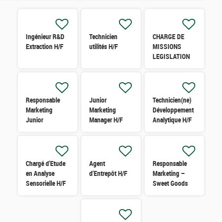
Ingénieur R&D
Technicien
CHARGE DE
Extraction H/F
utilités H/F
MISSIONS
LEGISLATION
ARÔMES H/F
Responsable
Junior
Technicien(ne)
Marketing
Marketing
Développement
Junior
Manager H/F
Analytique H/F
Chargé d'Etude
Agent
Responsable
en Analyse
d'Entrepôt H/F
Marketing –
Sensorielle H/F
Sweet Goods
H/F