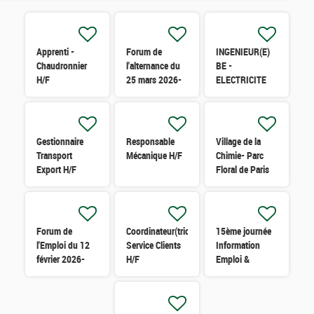
Apprenti -
Forum de
INGENIEUR(E)
Chaudronnier
l'alternance du
BE -
H/F
25 mars 2026-
ELECTRICITE
Grasse H/F
H/F
Gestionnaire
Responsable
Village de la
Transport
Mécanique H/F
Chimie- Parc
Export H/F
Floral de Paris
18 & 19 Février
2026 H/F
Forum de
Coordinateur(trice)
15ème journée
l'Emploi du 12
Service Clients
Information
février 2026-
H/F
Emploi &
Grasse H/F
Handicap -
Mercredi 19
novembre