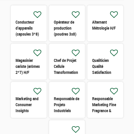
Conducteur
Opérateur de
Alternant
d'appareils
production
Métrologie H/F
(capsules 3*8)
(poudres 3x8)
H/F
H/F
Magasinier
Chef de Projet
Qualiticien
cariste (arômes
Cellule
Qualité
2*7) H/F
Transformation
Satisfaction
H/F
Client H/F
Marketing and
Responsable de
Responsable
Consumer
Projets
Marketing Fine
Insights
Industriels
Fragrance &
Manager H/F
confirmé H/F
Trends H/F